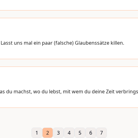
asst uns mal ein paar (falsche) Glaubenssätze killen.
Was du machst, wo du lebst, mit wem du deine Zeit verbrings
1
2
3
4
5
6
7